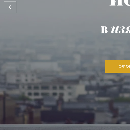
в
из
ОФО