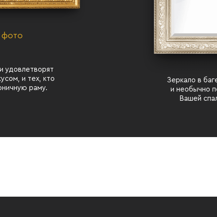
 фото
и удовлетворят
усом, и тех, кто
Зеркало в ба
оничную раму.
и необычно 
Вашей спал