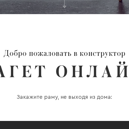
Добро пожаловать в конструктор
А
Г
Е
Т
О
Н
Л
А
Закажите раму, не выходя из дома: