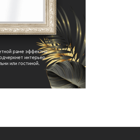
гетной раме эффектно
подчеркнет интерьер
ьни или гостиной.