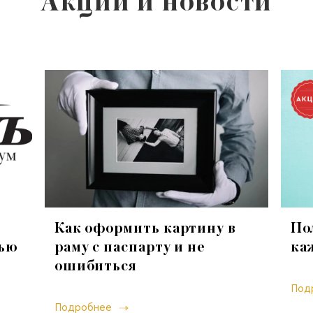
Акции и новости
Как оформить картину в
По
тью
раму с паспарту и не
ка
ошибиться
Под
Подробнее