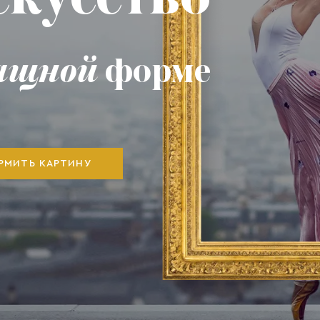
ящной
форме
РМИТЬ КАРТИНУ