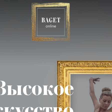
Высокое
скусство